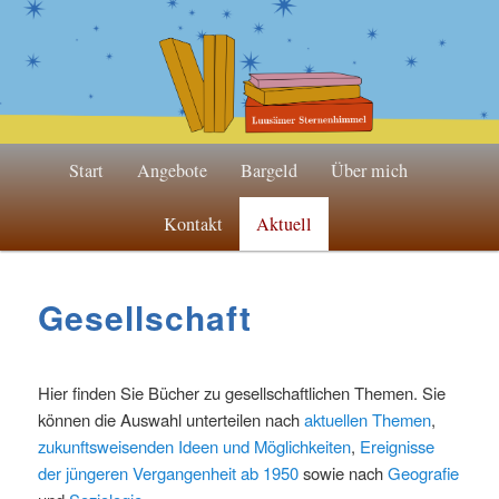
Zum
Zum
Inhalt
sekundären
wechseln
Inhalt
wechseln
Hauptmenü
Start
Angebote
Bargeld
Über mich
Kontakt
Aktuell
Gesellschaft
Hier finden Sie Bücher zu gesellschaftlichen Themen. Sie
können die Auswahl unterteilen nach
aktuellen Themen
,
zukunftsweisenden Ideen und Möglichkeiten
,
Ereignisse
der jüngeren Vergangenheit ab 1950
sowie nach
Geografie