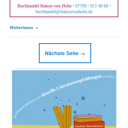
Buchhandel Hakon von Holst
·
07709 / 922 48 06
·
buchhandel@hakonvonholst.de
Weiterlesen
→
Nächste Seite →