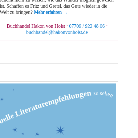
ist. Schaffen es Fritz und Gretel, das Gute wieder in die
Welt zu bringen?
Mehr erfahren →
Buchhandel Hakon von Holst
·
07709 / 922 48 06
·
buchhandel@hakonvonholst.de