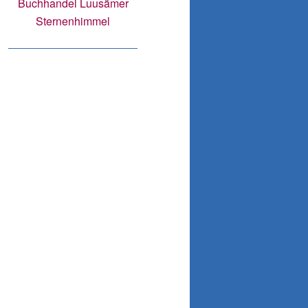
Buchhandel Luusämer
Sternenhimmel