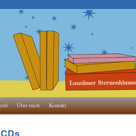
geld
Über mich
Kontakt
 CDs