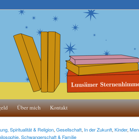
geld
Über mich
Kontakt
tung, Spiritualität & Religion
,
Gesellschaft
,
In der Zukunft
,
Kinder
,
Men
ilosophie
,
Schwangerschaft & Familie