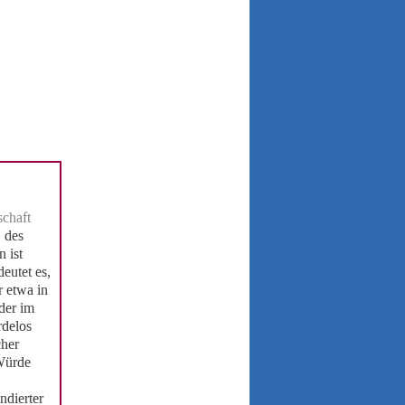
schaft
1 des
 ist
eutet es,
 etwa in
der im
rdelos
cher
Würde
ndierter