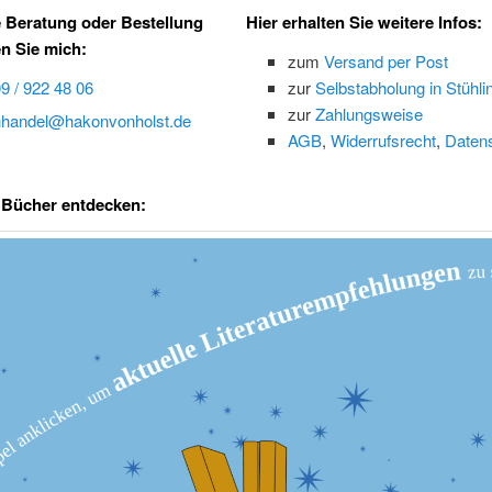
e Beratung oder Bestellung
Hier erhalten Sie weitere Infos:
en Sie mich:
zum
Versand per Post
9 / 922 48 06
zur
Selbstabholung in Stühli
zur
Zahlungsweise
handel@hakonvonholst.de
AGB
,
Widerrufsrecht
,
Daten
 Bücher entdecken: