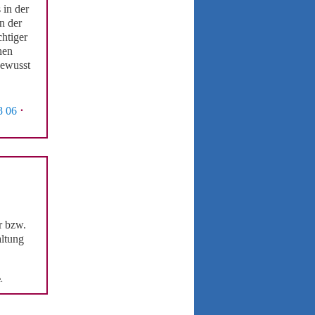
 in der
n der
htiger
nen
bewusst
8 06
·
r bzw.
altung
e
.