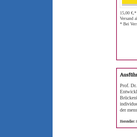
15,00 €,*
Versand a
* Bei Ver
Ausführ
Prof. Dr
Entwickl
Brückenb
individu
der mens
Hersteller: