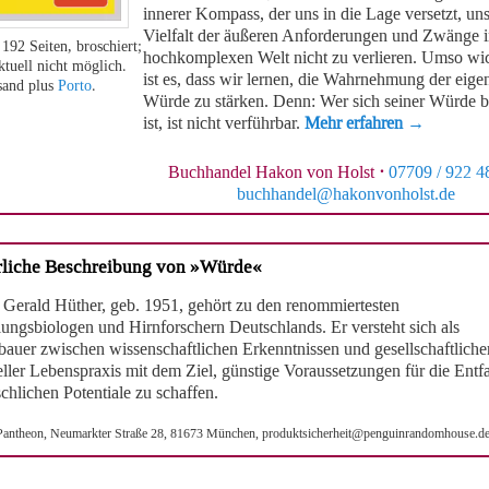
innerer Kompass, der uns in die Lage versetzt, uns
Vielfalt der äußeren Anforderungen und Zwänge i
 192 Seiten, broschiert;
hochkomplexen Welt nicht zu verlieren. Umso wic
ktuell nicht möglich.
ist es, dass wir lernen, die Wahrnehmung der eige
sand plus
Porto
.
Würde zu stärken. Denn: Wer sich seiner Würde 
ist, ist nicht verführbar.
Mehr erfahren →
Buchhandel Hakon von Holst
·
07709 / 922 4
buchhandel@hakonvonholst.de
liche Beschreibung von »Würde«
. Gerald Hüther, geb. 1951, gehört zu den renommiertesten
ungsbiologen und Hirnforschern Deutschlands. Er versteht sich als
auer zwischen wissenschaftlichen Erkenntnissen und gesellschaftliche
eller Lebenspraxis mit dem Ziel, günstige Voraussetzungen für die Entf
chlichen Potentiale zu schaffen.
Pantheon, Neumarkter Straße 28, 81673 München,
produktsicherheit@penguinrandomhouse.d