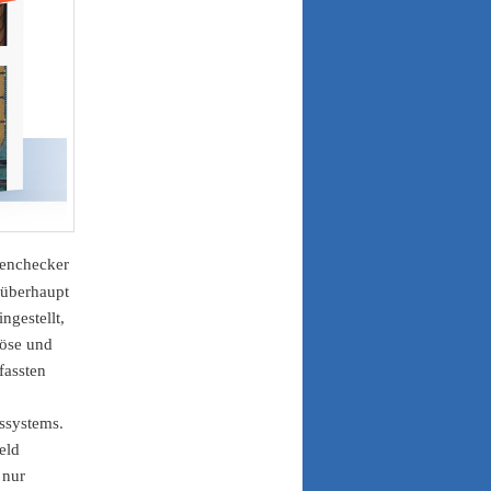
tenchecker
 überhaupt
ngestellt,
iöse und
fassten
gssystems.
eld
 nur