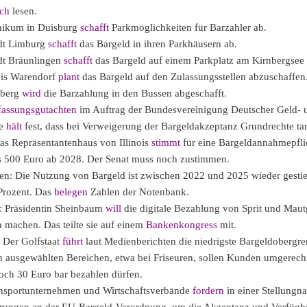
sch
lesen.
nikum in Duisburg
schafft
Parkmöglichkeiten für Barzahler ab.
dt Limburg
schafft
das Bargeld in ihren Parkhäusern ab.
dt Bräunlingen
schafft
das Bargeld auf einem Parkplatz am Kirnbergsee 
is Warendorf
plant
das Bargeld auf den Zulassungsstellen abzuschaffen
nberg
wird
die Barzahlung in den Bussen abgeschafft.
fassungsgutachten
im Auftrag der Bundesvereinigung Deutscher Geld- 
te
hält
fest, dass bei Verweigerung der Bargeldakzeptanz Grundrechte tan
s Repräsentantenhaus von Illinois
stimmt
für eine Bargeldannahmepflic
s 500 Euro ab 2028. Der Senat muss noch zustimmen.
en: Die Nutzung von Bargeld ist zwischen 2022 und 2025 wieder gesti
Prozent. Das
belegen
Zahlen der Notenbank.
 Präsidentin Sheinbaum
will
die digitale Bezahlung von Sprit und Mau
h machen. Das teilte sie auf einem
Bankenkongress
mit.
 Der Golfstaat
führt
laut Medienberichten die niedrigste Bargeldobergre
In ausgewählten Bereichen, etwa bei Friseuren, sollen Kunden umgerech
ch 30 Euro bar bezahlen dürfen.
nsportunternehmen und Wirtschaftsverbände
fordern
in einer Stellungn
rungen an der EU-Bargeld-Verordnung, um die Akzeptanz und Verfügba