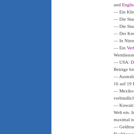
und
Engli
— Ein Kli
— Die Sta
— Die Sta
— Der Kre
— In Nür
— Ein
Ver
Wertdiens
— USA: Da
Beträge bi
— Australi
16 auf 19 
— Mexiko:
verbindlic
— Kuwait:
Welt ein. 
maximal no
— Geldtra
Nachbesse