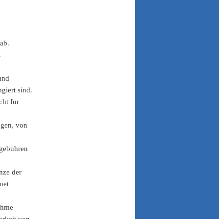
ab.
.
und
giert sind.
ht für
egen, von
tgebühren
nze der
net
ahme
rkeit von