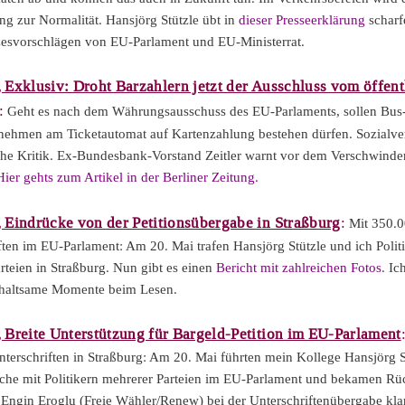
ng zur Normalität. Hansjörg Stützle übt in
dieser Presseerklärung
scharf
esvorschlägen von EU-Parlament und EU-Ministerrat.
, Exklusiv: Droht Barzahlern jetzt der Ausschluss vom öffent
:
Geht es nach dem Währungsausschuss des EU-Parlaments, sollen Bus
ehmen am Ticketautomat auf Kartenzahlung bestehen dürfen. Sozialv
he Kritik. Ex-Bundesbank-Vorstand Zeitler warnt vor dem Verschwinde
Hier gehts zum Artikel in der Berliner Zeitung.
, Eindrücke von der Petitionsübergabe in Straßburg
:
Mit 350.
ften im EU-Parlament: Am 20. Mai trafen Hansjörg Stützle und ich Polit
arteien in Straßburg. Nun gibt es einen
Bericht mit zahlreichen Fotos
. I
rhaltsame Momente beim Lesen.
, Breite Unterstützung für Bargeld-Petition im EU-Parlament
terschriften in Straßburg: Am 20. Mai führten mein Kollege Hansjörg S
che mit Politikern mehrerer Parteien im EU-Parlament und bekamen R
Engin Eroglu (Freie Wähler/Renew) bei der Unterschriftenübergabe kl