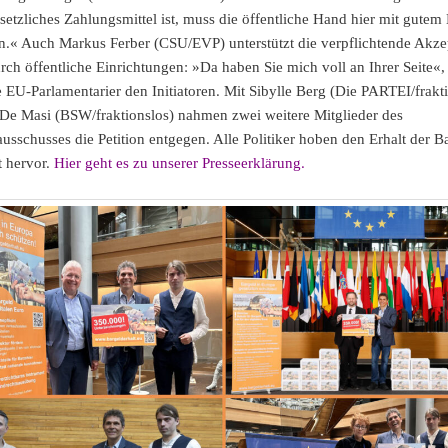
setzliches Zahlungsmittel ist, muss die öffentliche Hand hier mit gutem 
.« Auch Markus Ferber (CSU/EVP) unterstützt die verpflichtende Akz
rch öffentliche Einrichtungen: »Da haben Sie mich voll an Ihrer Seite«,
e EU-Parlamentarier den Initiatoren. Mit Sibylle Berg (Die PARTEI/frakt
De Masi (BSW/fraktionslos) nahmen zwei weitere Mitglieder des
sschusses die Petition entgegen. Alle Politiker hoben den Erhalt der B
ät hervor.
Hier geht es zu unserer Presseerklärung.