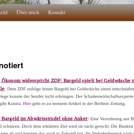
geld
Über mich
Kontakt
notiert
, Ökonom widerspricht ZDF: Bargeld spielt bei Geldwäsche 
le
:
Dem ZDF zufolge leistet Bargeld bei Geldwäsche einen entscheide
elege konnte der Sender nicht erbringen. Der Schattenwirtschaftsexperte
gibt Kontra.
Hier
geht es zu meinem Artikel in der Berliner Zeitung.
, Bargeld im Abwärtsstrudel ohne Anker
:
Eine Verordnung aus Br
d schützen. Doch dem erklärten Ziel wird sie nicht gerecht: Die Banke
ten ab und können das auch in Zukunft tun. Im Verkehrsbereich wird 