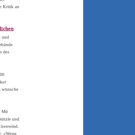
e Kritik an
lichen
- und
erbände
n des
000
iker
ch wünsche
:
Mit
tützle und
ückenwind.
ar: »Wenn