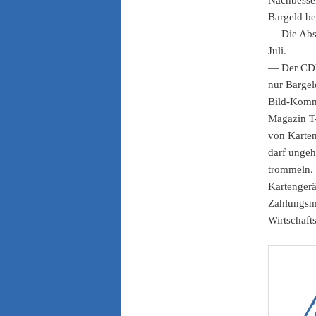
Bargeld be
— Die Abs
Juli.
— Der CDU
nur Bargel
Bild-Komm
Magazin T
von Karten
darf ungeh
trommeln. 
Kartengerä
Zahlungsmi
Wirtschaft