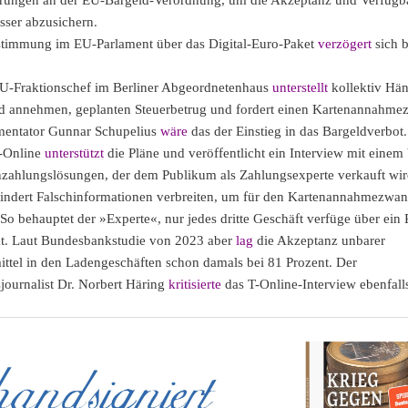
sser abzusichern.
timmung im EU-Parlament über das Digital-Euro-Paket
verzögert
sich b
-Fraktionschef im Berliner Abgeordnetenhaus
unterstellt
kollektiv Hän
d annehmen, geplanten Steuerbetrug und fordert einen Kartenannahme
entator Gunnar Schupelius
wäre
das der Einstieg in das Bargeldverbot
-Online
unterstützt
die Pläne und veröffentlicht ein Interview mit einem 
zahlungslösungen, der dem Publikum als Zahlungsexperte verkauft wir
indert Falschinformationen verbreiten, um für den Kartenannahmezwa
So behauptet der »Experte«, nur jedes dritte Geschäft verfüge über ein
t. Laut Bundesbankstudie von 2023 aber
lag
die Akzeptanz unbarer
ttel in den Ladengeschäften schon damals bei 81 Prozent. Der
sjournalist Dr. Norbert Häring
kritisierte
das T-Online-Interview ebenfall