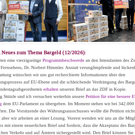
, Neues zum Thema Bargeld (12/2026)
:
ten eine vierzigseitige
Programmbeschwerde
an den Intendanten des Z
Fernsehens, Dr. Norbert Himmler. Anstatt verunglimpfende und lücken
tattung wünschen wir uns gut recherchierte Informationen über den
ungsprozess auf EU-Ebene und die schleichende Verdrängung des Barg
undestagsabgeordneten
erhalten
unseren Brief an das ZDF in Kopie.
 Stützle und ich versuchen weiterhin unsere
Petition für eine bessere 
g
dem EU-Parlament zu übergeben. Im Moment stehen wir bei 342.000
ften. Die Vorsitzende des Währungsausschusses wollte die Petition nicht
aber wir arbeiten an einer Lösung. Vorerst wenden wir uns an die Mitgl
s mit einem neuerlichen Brief und fordern, dass die Akzeptanz des Bar
ichen Verkehr und auf Ämtern sichergestellt wird. Den Brief können Sie