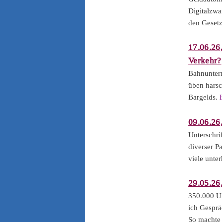
Digitalzwa
den Gesetz
17.06.26
Verkehr?
Bahnuntern
üben harsc
Bargelds.
09.06.26
Unterschri
diverser P
viele unte
29.05.26
350.000 Un
ich Gesprä
So machte 