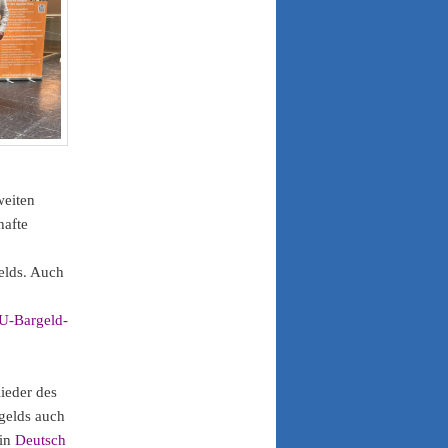
weiten
hafte
elds. Auch
EU-Bargeld-
ieder des
gelds auch
 in
Deutsch