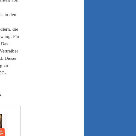
is in den
dlern, die
zwang. Für
. Das
Vertreiber
d. Dieser
ng zu
 EC-
s.