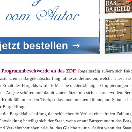
, Programmbeschwerde an das ZDF
:
Regelmäßig äußern sich Fak
xistenz einer Bargeldabschaffung, ohne zu definieren, welche These sie
r Erhalt des Bargelds wird als Masche niederträchtiger Gruppierungen hi
ich Ängste schüren und damit Unterstützer um sich scharen wollen. Ser
 Kritik fällt unter den Tisch, sodass man meinen könnte, nur Spinner be
er Bargeldfrage.
st die Bargeldabschaffung der schleichende Verlust eines freien Zahlun
Entwicklung beteiligt sich der Staat, wenn er auf Bürgerämtern das Barg
und Verkehrsbetrieben erlaubt, das Gleiche zu tun. Selbst wenn der Staat