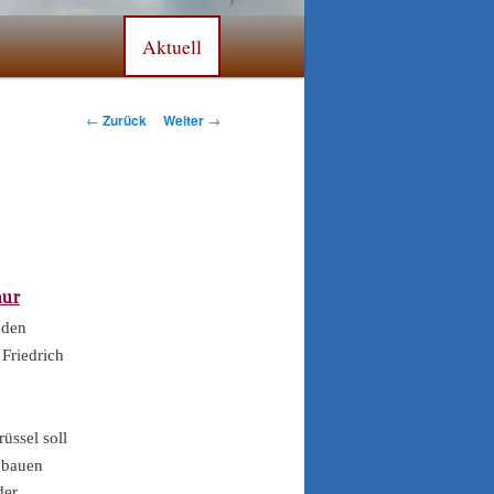
Aktuell
Beitrags-
←
Zurück
Weiter
→
Navigation
nur
nden
 Friedrich
üssel soll
n bauen
der