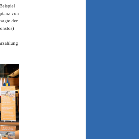
Beispiel
eptanz von
 sagte der
ionslos)
arzahlung