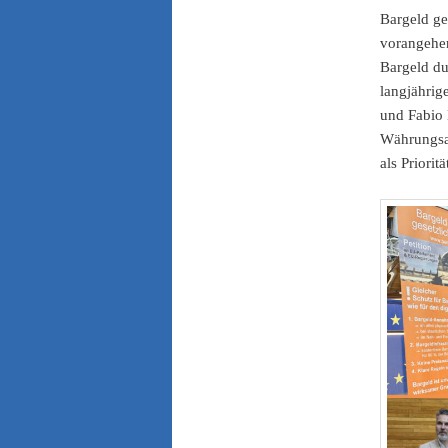
Bargeld ge
vorangehen
Bargeld du
langjährig
und Fabio 
Währungsau
als Priorit