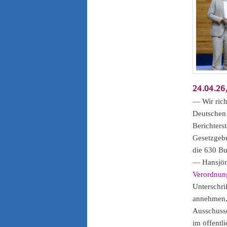
24.04.26
— Wir rich
Deutschen 
Berichters
Gesetzgeb
die 630 B
— Hansjörg
Verordnun
Unterschri
annehmen, 
Ausschusse
im öffentl