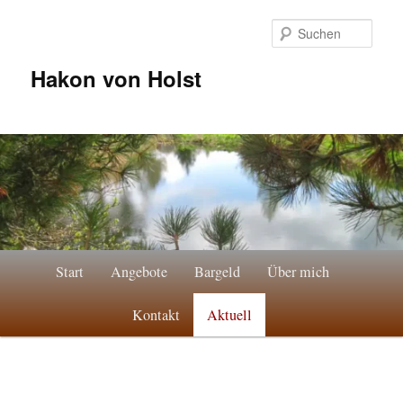
Zum
Inhalt
Such
wechseln
Hakon von Holst
Hauptmenü
Start
Angebote
Bargeld
Über mich
Kontakt
Aktuell
Beitr
Navig