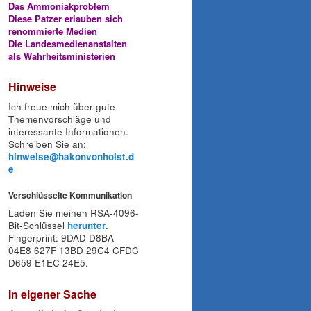
Das Ammoniakproblem
Diese Patzer erlauben sich
renommierte Medien
Die Landesmedienanstalten
als Wahrheitsministerien
Hinweise
Ich freue mich über gute
Themenvorschläge und
interessante Informationen.
Schreiben Sie an:
hinweise@hakonvonholst.d
e
Verschlüsselte Kommunikation
Laden Sie meinen RSA-4096-
Bit-Schlüssel
herunter
.
Fingerprint: 9DAD D8BA
04E8 627F 13BD 29C4 CFDC
D659 E1EC 24E5.
In eigener Sache