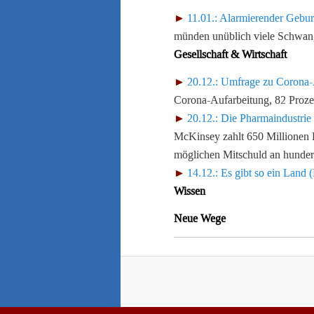
11.01.: Alarmierender Gebur
münden unüblich viele Schwange
Gesellschaft & Wirtschaft
20.12.: Umfrage zu Corona-
Corona-Aufarbeitung, 82 Proze
20.12.: Die Pharmaindustrie
McKinsey zahlt 650 Millionen D
möglichen Mitschuld an hunder
14.12.: Es gibt so ein Land
Wissen
Neue Wege