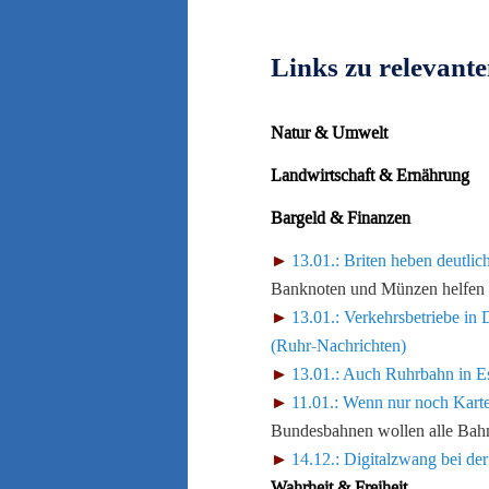
Links zu relevant
Natur & Umwelt
Landwirtschaft & Ernährung
Bargeld & Finanzen
13.01.: Briten heben deutli
Banknoten und Münzen helfen in
13.01.: Verkehrsbetriebe i
(Ruhr-Nachrichten)
13.01.: Auch Ruhrbahn in Es
11.01.: Wenn nur noch Karte
Bundesbahnen wollen alle Bahn
14.12.: Digitalzwang bei de
Wahrheit & Freiheit