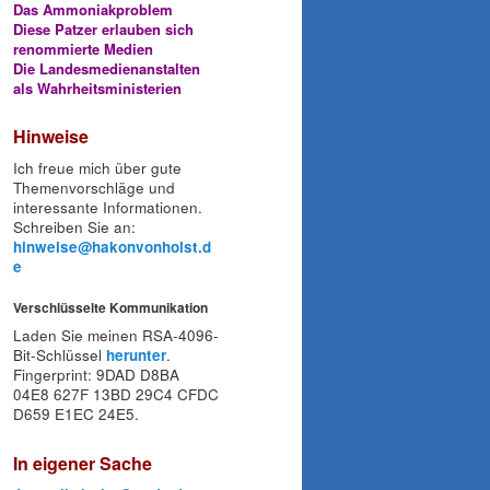
Das Ammoniakproblem
Diese Patzer erlauben sich
renommierte Medien
Die Landesmedienanstalten
als Wahrheitsministerien
Hinweise
Ich freue mich über gute
Themenvorschläge und
interessante Informationen.
Schreiben Sie an:
hinweise@hakonvonholst.d
e
Verschlüsselte Kommunikation
Laden Sie meinen RSA-4096-
Bit-Schlüssel
herunter
.
Fingerprint: 9DAD D8BA
04E8 627F 13BD 29C4 CFDC
D659 E1EC 24E5.
In eigener Sache