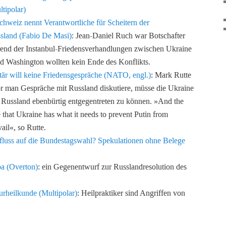
tipolar)
chweiz nennt Verantwortliche für Scheitern der
sland (Fabio De Masi)
: Jean-Daniel Ruch war Botschafter
rend der Instanbul-Friedensverhandlungen zwischen Ukraine
 Washington wollten kein Ende des Konflikts.
är will keine Friedensgespräche (NATO, engl.)
: Mark Rutte
r man Gespräche mit Russland diskutiere, müsse die Ukraine
n, Russland ebenbürtig entgegentreten zu können. »And the
e that Ukraine has what it needs to prevent Putin from
ail«, so Rutte.
fluss auf die Bundestagswahl? Spekulationen ohne Belege
pa (Overton)
: ein Gegenentwurf zur Russlandresolution des
rheilkunde (Multipolar)
: Heilpraktiker sind Angriffen von