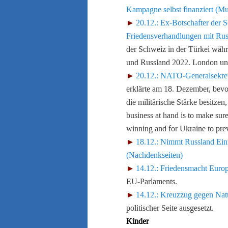
Kampagne selbst finanziert (Mul
20.12.: Ex-Botschafter der S
Friedensverhandlungen mit Rus
der Schweiz in der Türkei wäh
und Russland 2022. London und
20.12.: NATO-Generalsekret
erklärte am 18. Dezember, bevo
die militärische Stärke besitze
business at hand is to make sur
winning and for Ukraine to prev
18.12.: Nimmt Russland Ein
(Nachdenkseiten)
14.12.: Friedensmacht Euro
EU-Parlaments.
14.12.: Kreuzzug gegen Natu
politischer Seite ausgesetzt.
Kinder