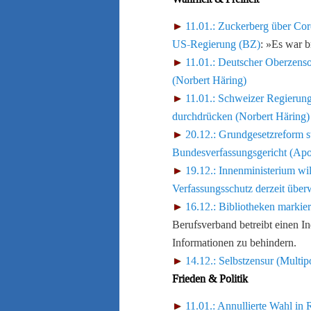
11.01.: Zuckerberg über Co
US-Regierung (BZ)
: »Es war br
11.01.: Deutscher Oberzenso
(Norbert Häring)
11.01.: Schweizer Regierung 
durchdrücken (Norbert Häring)
20.12.: Grundgesetzreform st
Bundesverfassungsgericht (Ap
19.12.: Innenministerium will
Verfassungsschutz derzeit übe
16.12.: Bibliotheken markier
Berufsverband betreibt einen In
Informationen zu behindern.
14.12.: Selbstzensur (Multip
Frieden & Politik
11.01.: Annullierte Wahl in 