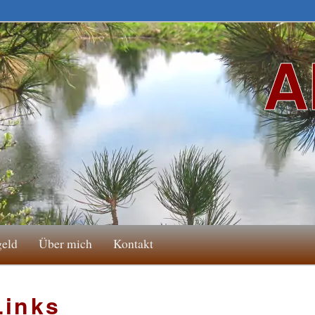
A
geld
Über mich
Kontakt
Links